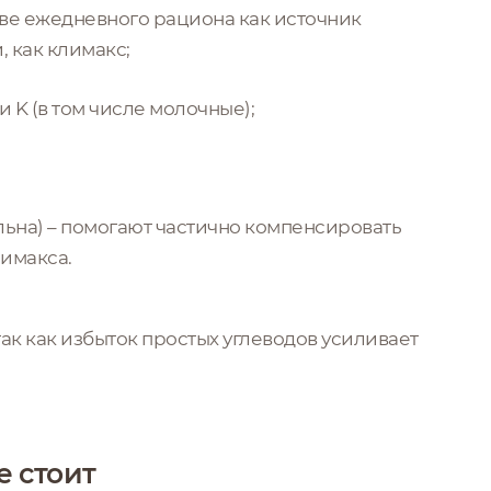
аве ежедневного рациона как источник
, как климакс;
 K (в том числе молочные);
льна) – помогают частично компенсировать
имакса.
так как избыток простых углеводов усиливает
е стоит