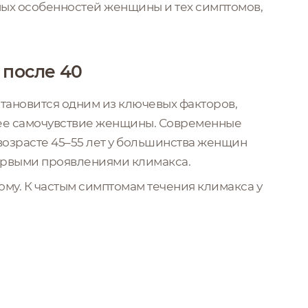
ных особенностей женщины и тех симптомов,
после 40
становится одним из ключевых факторов,
ее самочувствие женщины. Современные
возрасте 45–55 лет у большинства женщин
первыми проявлениями климакса.
му. К частым симптомам течения климакса у