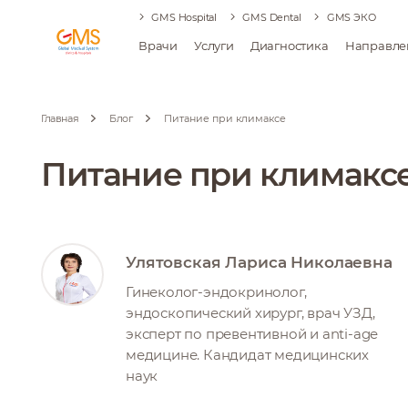
GMS Hospital
GMS Dental
GMS ЭКО
Врачи
Услуги
Диагностика
Направле
Главная
Блог
Питание при климаксе
Питание при климакс
Улятовская Лариса Николаевна
Гинеколог-эндокринолог,
эндоскопический хирург, врач УЗД,
эксперт по превентивной и anti-age
медицине. Кандидат медицинских
наук