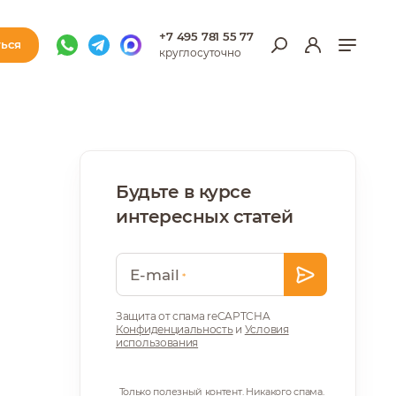
+7 495 781 55 77
ться
круглосуточно
Будьте в курсе
интересных статей
Ваш E-mail
E-mail
*
Защита от спама reCAPTCHA
Конфиденциальность
и
Условия
использования
Только полезный контент. Никакого спама.