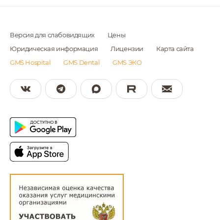
Версия для слабовидящих
Цены
Юридическая информация
Лицензии
Карта сайта
GMS Hospital
GMS Dental
GMS ЭКО
14 ноября 2018
Практические рекомендации Международной
федерации акушеров-гинекологов (FIGO) по
профилактике преждевременных родов
Поговорим с кандидатом медицинских наук, акушер-
гинекологом GMS Clinic Серине Казарян.