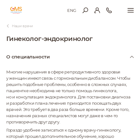
ENG
Наши врачи
Гинеколог-эндокринолог
О специальности
Многие нарушения в сфере репродуктивного здоровья
у женщин имеют связь с гормональным дисбалансом. Чтобы
решить подобные проблемы, особенно в сложных случаях,
пациентке необходима не только помощь гинеколога,
но и консультация эндокринолога. Для постановки диагноза
и разработки плана лечения приходится посещать двух
врачей. Это требует в два раза больше времени. Кроме того,
назначения разных специалистов могут даже в чем-то
противоречить друг другу.
Гораздо удобнее записаться к одному врачу-гинекологу,
который прошел дополнительное обучение, хорошо