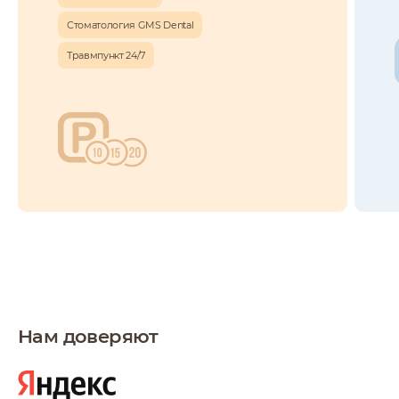
Стоматология GMS Dental
Травмпункт 24/7
13 января 2023
Как сохранить женское здоровье в зрелом
возрасте
С возрастом мы меняемся и это неизбежно. Однако, насколько
быстро мы будем терять с годами нашу энергию зависит
прежде всего от нас, от нашего отношения к своему здоровью,
от нашего образа жизни. И, в немалой степени, — от нашей
наследственности.
Читать статью
Нам доверяют