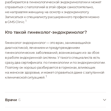
разбирается в гинекологической эндокринологии и может
справиться с патологией в этой сфере самостоятельно,
не направляя женщину на осмотр к эндокринологу.
Записаться к специалисту расширенного профиля можно
1
в GMS Clinic.
Кто такой гинеколог-эндокринолог?
Гинеколог-эндокринолог — это врач, занимающийся
диагностикой, лечением и предупреждением
гинекологических заболеваний, возникающих из-за сбоя
в работе эндокринной системы. У такого специалиста есть
сразу два сертификата: по гинекологии и по эндокринологии.
Поэтому он хорошо разбирается в гормонах, влияющих
на женское здоровье, и может справиться даже с запутанной
1
клинической ситуацией.
Врачи
6