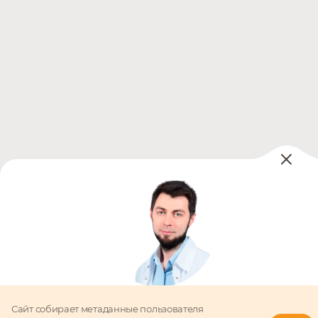
Ухудшилось самочувствие?
Сайт собирает метаданные пользователя