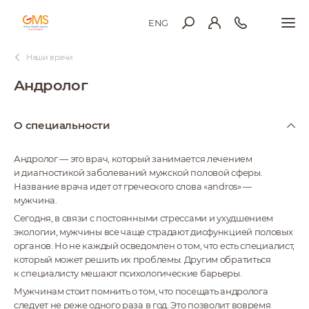
ENG
Наши врачи
Андролог
О специальности
Андролог — это врач, который занимается лечением
и диагностикой заболеваний мужской половой сферы.
Название врача идет от греческого слова «andros» —
мужчина.
Сегодня, в связи с постоянными стрессами и ухудшением
экологии, мужчины все чаще страдают дисфункцией половых
органов. Но не каждый осведомлен о том, что есть специалист,
который может решить их проблемы. Другим обратиться
к специалисту мешают психологические барьеры.
Мужчинам стоит помнить о том, что посещать андролога
следует не реже одного раза в год. Это позволит вовремя