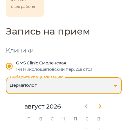
стаж работы
Запись на прием
Клиники
GMS Clinic Смоленская
1-й Николощеповский пер., д.6 стр.1
Выберите специализацию
Дерматолог
август 2026
П
В
С
Ч
П
С
В