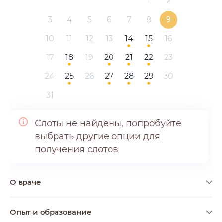
1
2
3
4
5
6
7
8
9
10
11
12
13
14
15
16
17
18
19
20
21
22
23
24
25
26
27
28
29
30
31
Слоты не найдены, попробуйте
выбрать другие опции для
получения слотов
Подробнее о враче
О враче
Специализация и
Опыт и образование