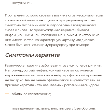
помутнения.
Проявления острого кератита возникают за несколько часов,
хронический длится месяцами, а при рецидивирующем
симптомы после мнимого выздоровления возвращаются
снова и снова. По происхождению кератиты бывают
инфекционные и неинфекционные. Причем некоторые из
них имеют настолько характерную картину, что диагноз
может быть ясен лечащему врачу сразу при осмотре.
Симптомы кератита
Клиническая картина заболевания зависит от его причины.
Например, острый инфекционный кератит отличается
выраженными симптомами, а нейротрофический протекает
не так ярко. Тем не менее офтальмологи выделяют главный
признак кератита – так называемый роговичный синдром:
обильное слезотечение;
повышенная чувствительность к свету (светобоязнь);