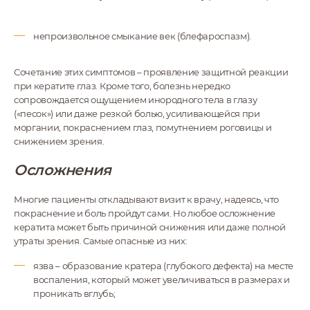
непроизвольное смыкание век (блефароспазм).
Сочетание этих симптомов – проявление защитной реакции
при кератите глаз. Кроме того, болезнь нередко
сопровождается ощущением инородного тела в глазу
(«песок») или даже резкой болью, усиливающейся при
моргании, покраснением глаз, помутнением роговицы и
снижением зрения.
Осложнения
Многие пациенты откладывают визит к врачу, надеясь, что
покраснение и боль пройдут сами. Но любое осложнение
кератита может быть причиной снижения или даже полной
утраты зрения. Самые опасные из них:
язва – образование кратера (глубокого дефекта) на месте
воспаления, который может увеличиваться в размерах и
проникать вглубь;