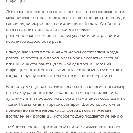
инфекции.
Длительное ношение контактных линз – это одновременно и
механическое поражение (линза постоянно трет роговицу), и
гипоксия, кислородное голодание тканей глаза. Особенно
опасно спать в линзах или носить их дольше
рекомендованного срока: в таких условиях риск развития
кератитов возрастает в разы.
Следующая частая причина – синдром сухого глаза. Когда
роговица постоянно пересыхает из-за недостатка слезной
пленки, она становится уязвимой для проникновения
инфекционных агентов. Пациенты с синдромом сухого глаза
входят в группу высокого риска по развитию кератитов.
В некоторых случаях причина болезни – аллергия, например
на пыльцу растений или лекарственные препараты, либо
аутоиммунный процесс, когда организм атакует собственные
ткани. Ревматоидный артрит, синдром Шегрена, системная
красная волчанка нередко сопровождаются тяжелым
воспалением роговицы, которое трудно поддается лечению.
Любое состояние, при котором снижается чувствительность
роговицы или общий и местный иммунитет (ВИЧ-инфекция,