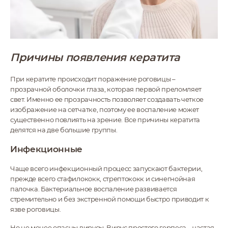
Причины появления кератита
При кератите происходит поражение роговицы –
прозрачной оболочки глаза, которая первой преломляет
свет. Именно ее прозрачность позволяет создавать четкое
изображение на сетчатке, поэтому ее воспаление может
существенно повлиять на зрение. Все причины кератита
делятся на две большие группы.
Инфекционные
Чаще всего инфекционный процесс запускают бактерии,
прежде всего стафилококк, стрептококк и синегнойная
палочка. Бактериальное воспаление развивается
стремительно и без экстренной помощи быстро приводит к
язве роговицы.
Но не менее опасны вирусы. Вирус простого герпеса – частая