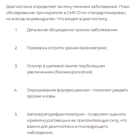
Диагностика определяет тактику лечения заболевания. План
обследования при кератите в GMS Clinic стандартизирован,
но всегда индивидуален. Что входит в диагностику:
Детальное обсуждение причин заболевания.
Проверка остроты зрения (визометрия).
Осмотр в щелевой лампе под большим
увеличением (биомикроскопия).
Окрашивание флуоресцеином – помогает увидеть
эрозии и язвы.
Автокераторефрактометрия – позволяет оценить
кривизну роговицы и ее преломляющую силу, что
важно для диагностики и последующего
наблюдения.