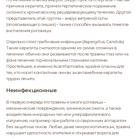
причина кератита, причем герпетическое поражение
склонно к хроническому рецидивирующему течению. Другой
представитель этой группы – вирус ветряной оспы
(опоясывающего лишая) – также способен вызывать тяжелое
воспаление роговицы.
Отдельно стоят грибковые инфекции (Aspergillus, Candida).
Такие кератиты считаются одними из самых сложных в
лечении: обычно они развиваются после травмы глаз или на
фоне лечения гормональными глазными каплями.
Простейшие, а именно Acanthamoeba, крайне опасны для
тех, кто носит контактные линзы: акантамебные кератиты
трудно лечить.
Неинфекционные
В первую очередь это травмы и ожоги роговицы –
механические повреждения, химические ожоги, а также
воздействие инородных тел или ультрафиолетового
излучения, например при работе со сварочным аппаратом
без защитных очков. Любая, даже микроскопическая, травма
нарушает целостность эпителия и открывает ворота для