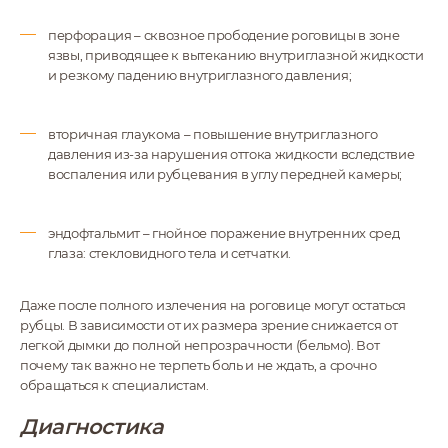
перфорация – сквозное прободение роговицы в зоне
язвы, приводящее к вытеканию внутриглазной жидкости
и резкому падению внутриглазного давления;
вторичная глаукома – повышение внутриглазного
давления из-за нарушения оттока жидкости вследствие
воспаления или рубцевания в углу передней камеры;
эндофтальмит – гнойное поражение внутренних сред
глаза: стекловидного тела и сетчатки.
Даже после полного излечения на роговице могут остаться
рубцы. В зависимости от их размера зрение снижается от
легкой дымки до полной непрозрачности (бельмо). Вот
почему так важно не терпеть боль и не ждать, а срочно
обращаться к специалистам.
Диагностика