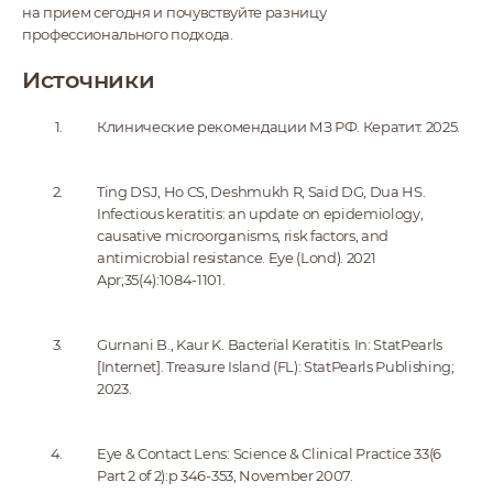
на прием сегодня и почувствуйте разницу
профессионального подхода.
Источники
Клинические рекомендации МЗ РФ. Кератит. 2025.
Ting DSJ, Ho CS, Deshmukh R, Said DG, Dua HS.
Infectious keratitis: an update on epidemiology,
causative microorganisms, risk factors, and
antimicrobial resistance. Eye (Lond). 2021
Apr;35(4):1084-1101.
Gurnani B., Kaur K. Bacterial Keratitis. In: StatPearls
[Internet]. Treasure Island (FL): StatPearls Publishing;
2023.
Eye & Contact Lens: Science & Clinical Practice 33(6
Part 2 of 2):p 346-353, November 2007.