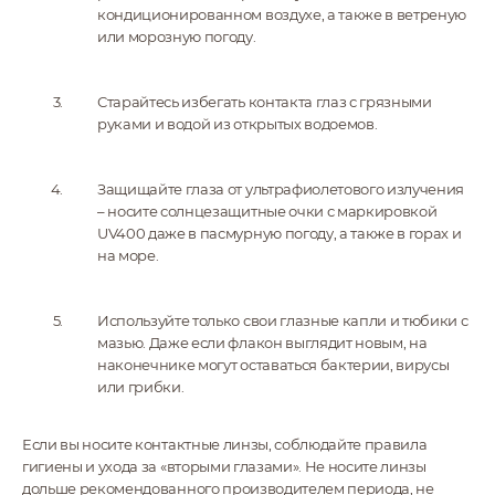
кондиционированном воздухе, а также в ветреную
или морозную погоду.
Старайтесь избегать контакта глаз с грязными
руками и водой из открытых водоемов.
Защищайте глаза от ультрафиолетового излучения
– носите солнцезащитные очки с маркировкой
UV400 даже в пасмурную погоду, а также в горах и
на море.
Используйте только свои глазные капли и тюбики с
мазью. Даже если флакон выглядит новым, на
наконечнике могут оставаться бактерии, вирусы
или грибки.
Если вы носите контактные линзы, соблюдайте правила
гигиены и ухода за «вторыми глазами». Не носите линзы
дольше рекомендованного производителем периода, не