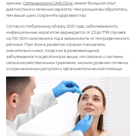
зрению.
Офтальмологи GMS Clinic
имеют большой опыт
диагностики и лечения кератита. Чем раньше вы обратитесь,
тем выше шанс сохранить здоровье глаз.
Согласно глобальному обзору 2021 года, заболеваемость
инфекционным кератитом варьируется от 2,5 до 799 случаев
на 100 000 населения в год в зависимости от географического
региона. При этом в развитых странах показатель
значительно ниже, тогда как в развивающихся
заболеваемость в десятки раз выше, что связано с частыми
сельскохозяйственными травмами, низким уровнем гигиены
и ограниченным доступом к офтальмологической помощи.