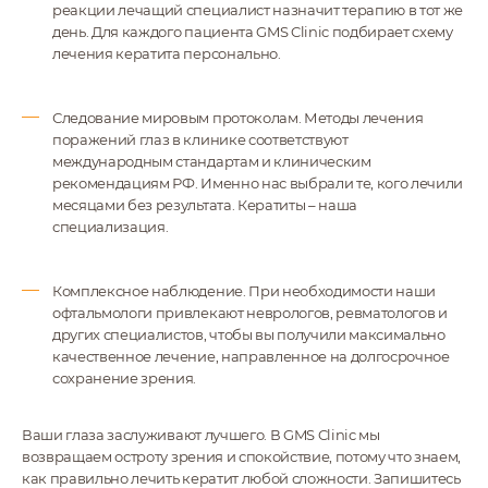
реакции лечащий специалист назначит терапию в тот же
день. Для каждого пациента GMS Clinic подбирает схему
лечения кератита персонально.
Следование мировым протоколам. Методы лечения
поражений глаз в клинике соответствуют
международным стандартам и клиническим
рекомендациям РФ. Именно нас выбрали те, кого лечили
месяцами без результата. Кератиты – наша
специализация.
Комплексное наблюдение. При необходимости наши
офтальмологи привлекают неврологов, ревматологов и
других специалистов, чтобы вы получили максимально
качественное лечение, направленное на долгосрочное
сохранение зрения.
Ваши глаза заслуживают лучшего. В GMS Clinic мы
возвращаем остроту зрения и спокойствие, потому что знаем,
как правильно лечить кератит любой сложности. Запишитесь