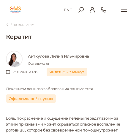
ENG
Что мы лечим
Кератит
Аиткулова Лилия Ильмировна
Офтальмолог
25 июня 2026
читать 5 - 7 минут
Лечением данного заболевания занимается
Офтальмолог / окулист
Боль, покраснение и ощущение пелены перед глазом – за
этими признаками может скрываться опасное воспаление
роговицы, которое без своевременной помощи угрожает