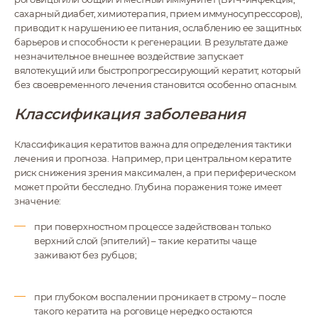
сахарный диабет, химиотерапия, прием иммуносупрессоров),
приводит к нарушению ее питания, ослаблению ее защитных
барьеров и способности к регенерации. В результате даже
незначительное внешнее воздействие запускает
вялотекущий или быстропрогрессирующий кератит, который
без своевременного лечения становится особенно опасным.
Классификация заболевания
Классификация кератитов важна для определения тактики
лечения и прогноза. Например, при центральном кератите
риск снижения зрения максимален, а при периферическом
может пройти бесследно. Глубина поражения тоже имеет
значение:
при поверхностном процессе задействован только
верхний слой (эпителий) – такие кератиты чаще
заживают без рубцов;
при глубоком воспалении проникает в строму – после
такого кератита на роговице нередко остаются