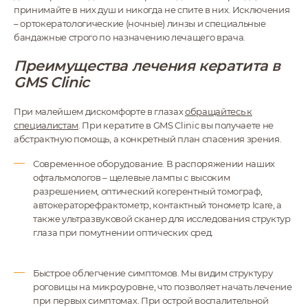
принимайте в них душ и никогда не спите в них. Исключения
– ортокератологические (ночные) линзы и специальные
бандажные строго по назначению лечащего врача.
Преимущества лечения кератита в
GMS Clinic
При малейшем дискомфорте в глазах
обращайтесь к
специалистам
. При кератите в GMS Clinic вы получаете не
абстрактную помощь, а конкретный план спасения зрения.
Современное оборудование. В распоряжении наших
офтальмологов – щелевые лампы с высоким
разрешением, оптический когерентный томограф,
автокераторефрактометр, контактный тонометр Icare, а
также ультразвуковой сканер для исследования структур
глаза при помутнении оптических сред.
Быстрое облегчение симптомов. Мы видим структуру
роговицы на микроуровне, что позволяет начать лечение
при первых симптомах. При острой воспалительной