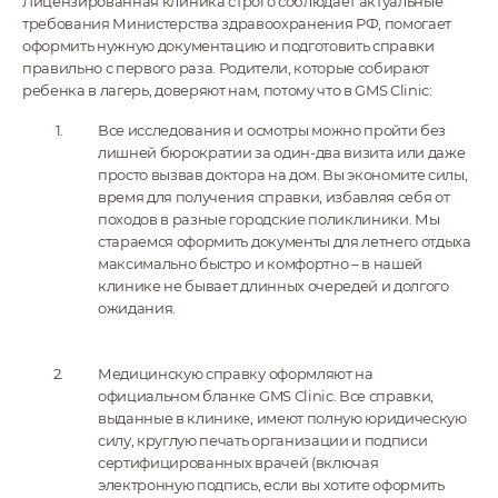
Лицензированная клиника строго соблюдает актуальные
требования Министерства здравоохранения РФ, помогает
оформить нужную документацию и подготовить справки
правильно с первого раза. Родители, которые собирают
ребенка в лагерь, доверяют нам, потому что в GMS Clinic:
Все исследования и осмотры можно пройти без
лишней бюрократии за один-два визита или даже
просто вызвав доктора на дом. Вы экономите силы,
время для получения справки, избавляя себя от
походов в разные городские поликлиники. Мы
стараемся оформить документы для летнего отдыха
максимально быстро и комфортно – в нашей
клинике не бывает длинных очередей и долгого
ожидания.
Медицинскую справку оформляют на
официальном бланке GMS Clinic. Все справки,
выданные в клинике, имеют полную юридическую
силу, круглую печать организации и подписи
сертифицированных врачей (включая
электронную подпись, если вы хотите оформить