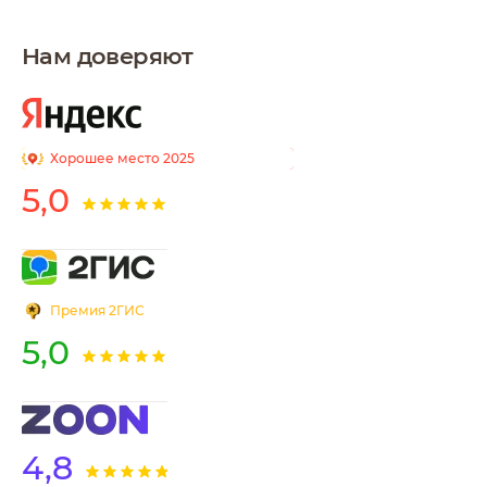
Анатольевна
Руководитель
Нам доверяют
педиатрической
службы GMS,
педиатр, неонатолог
Хорошее место 2025
Алексейкова
5,0
(Фадеева) Мария
Владимировна
Педиатр
Премия 2ГИС
5,0
Бардина Татьяна
Александровна
Педиатр,
гастроэнтеролог
4,8