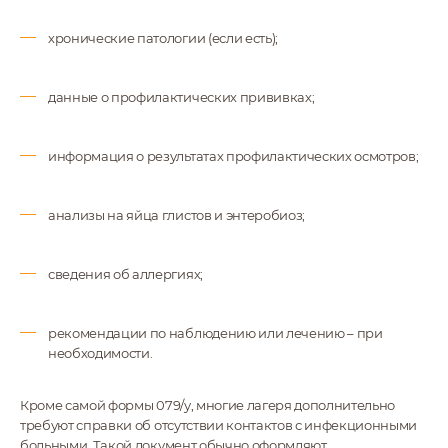
хронические патологии (если есть);
данные о профилактических прививках;
информация о результатах профилактических осмотров;
анализы на яйца глистов и энтеробиоз;
сведения об аллергиях;
рекомендации по наблюдению или лечению – при
необходимости.
Кроме самой формы 079/у, многие лагеря дополнительно
требуют справки об отсутствии контактов с инфекционными
больными. Такой документ обычно оформляют