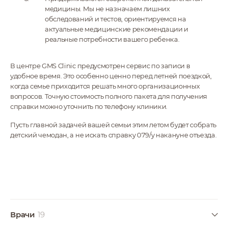
медицины. Мы не назначаем лишних
обследований и тестов, ориентируемся на
актуальные медицинские рекомендации и
реальные потребности вашего ребенка.
В центре GMS Clinic предусмотрен сервис по записи в
удобное время. Это особенно ценно перед летней поездкой,
когда семье приходится решать много организационных
вопросов. Точную стоимость полного пакета для получения
справки можно уточнить по телефону клиники.
Пусть главной задачей вашей семьи этим летом будет собрать
детский чемодан, а не искать справку 079/у накануне отъезда.
Врачи
19