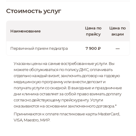
Стоимость услуг
Тогоев Олег Олегович
Медицинский
Цена по
Цена по
директор группы
Наименование
GMS Clinic.
прайсу
акции
Аллерголог-
иммунолог, педиатр.
Первичный прием педиатра
7 900 ₽
—
Ведущий специалист.
Указаны цены на самые востребованные услуги. Вы
можете обслуживаться по полису ДМС, оплачивать
Белова Наталия
отдельно каждый визит, заключить договор на годовую
Александровна
медицинскую программу или внести депозит и
получать услуги со скидкой. В выходные и праздничные
Руководитель ЦВП.
Ведущий специалист,
дни клиника оставляет за собой право взимать доплату
генетик-
согласно действующему прейскуранту. Услуги
эндокринолог,
оказываются на основании заключенного договора.*
педиатр
Принимаются к оплате пластиковые карты MasterCard,
VISA, Maestro, МИР.
Хасянова Татьяна