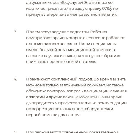
документы через «Госуслуги»). Это полностью
исключает риск того, что вашу справку 079/у не
примут в лагере из-за «неправильной печати».
Прием ведут ведущие педиатры. Ребенка
осматривают врачи, которые ежедневно работают
с детьми разного возраста. Наши специалисты
имеют большой опыт медицинской помощи в
сложных случаях и знают, на что нужно обратить
внимание перед поездкой на отдых.
Практикуют комплексный подход. Во время визита
можно не только взять нужный документ, но также
обсудить с доктором вопросы вакцинации, лечения
аллергии и другие важные моменты. Наши врачи
дают родителям профессиональные рекомендации
по коррекции питания летом, сбору аптечки
первой помощи для лагеря.
Придерживаются современной доказательной