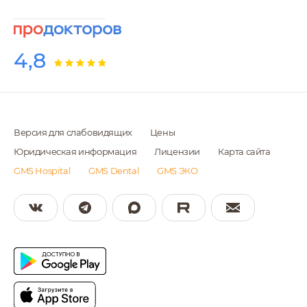
Борозденко Денис
4,8
Андреевич
Педиатр выездной
службы
Версия для слабовидящих
Цены
Юридическая информация
Лицензии
Карта сайта
Вартомянц-Чупрякова
GMS Hospital
GMS Dental
GMS ЭКО
Анастасия
Александровна
Педиатр
Галкина Екатерина
Николаевна