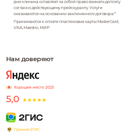
дни клиника оставляет за собой право взимать доплату
согласно действующему прейскуранту. Услуги
Мелконян Лиа
оказываются на основании заключенного договора.*
Эдуардовна
Принимаются к оплате пластиковые карты MasterCard,
VISA, Maestro, МИР.
Хирург- онколог-
маммолог,
рентгенолог, врач
УЗД
Нам доверяют
Хорошее место 2025
5,0
Премия 2ГИС