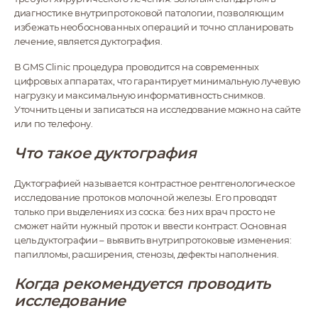
диагностике внутрипротоковой патологии, позволяющим
избежать необоснованных операций и точно спланировать
лечение, является дуктография.
В GMS Clinic процедура проводится на современных
цифровых аппаратах, что гарантирует минимальную лучевую
нагрузку и максимальную информативность снимков.
Уточнить цены и записаться на исследование можно на сайте
или по телефону.
Что такое дуктография
Дуктографией называется контрастное рентгенологическое
исследование протоков молочной железы. Его проводят
только при выделениях из соска: без них врач просто не
сможет найти нужный проток и ввести контраст. Основная
цель дуктографии – выявить внутрипротоковые изменения:
папилломы, расширения, стенозы, дефекты наполнения.
Когда рекомендуется проводить
исследование