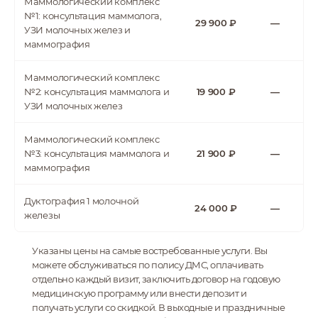
Маммологический комплекс
№1: консультация маммолога,
Врач высшей
29 900 ₽
—
категории, маммолог,
УЗИ молочных желез и
врач УЗД
маммография
Маммологический комплекс
№2: консультация маммолога и
19 900 ₽
—
Дибирова Шахрузат
УЗИ молочных желез
Магомедовна
Маммолог, врач УЗД
Маммологический комплекс
№3: консультация маммолога и
21 900 ₽
—
маммография
Дуктография 1 молочной
24 000 ₽
—
железы
Канахина Лия
Бекетаевна
Указаны цены на самые востребованные услуги. Вы
Хирург-онколог-
можете обслуживаться по полису ДМС, оплачивать
маммолог
отдельно каждый визит, заключить договор на годовую
медицинскую программу или внести депозит и
получать услуги со скидкой. В выходные и праздничные