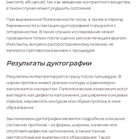
(мастите, абсцессе), так как введение контрастного вещества
в таком случае может ухудшить состояние.
При выраженной болезненности соска, а также в период
беременности и лактации дуктографией пользуются с
осторожностью. В таких случаях исследование может
проводиться только после оценки рисков лечащим врачом.
Импланты, вопреки распространенному мнению, не
являются противопоказанием к процедуре.
Результаты дуктографии
Результаты интерпретируются сразу после процедуры. В
норме протоки имеют ровные контуры и равномерно
заполняются контрастом. Патологические изменения могут
выглядеть как дефекты наполнения, расширение концевых
отделов, неровность контуров или обрыв протока в зоне
образования.
Заключением дуктографии является подробное описание
состояния протоков – их формы, ширины, наличия или
отсутствия дефектов наполнения, а также точное
местоположение выявленного образования. Такая