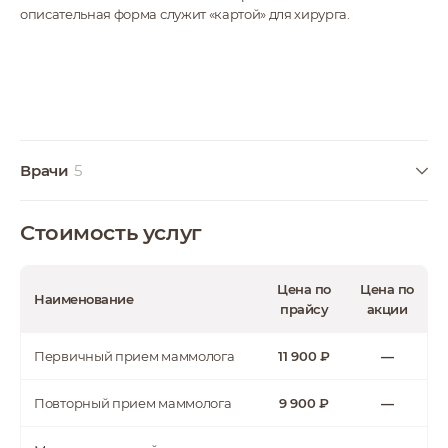
описательная форма служит «картой» для хирурга.
Врачи
5
Стоимость услуг
Решетцова Галина
Викторовна
Цена по
Цена по
Маммолог, онколог,
Наименование
прайсу
акции
рентгенолог, врач
УЗД. Ведущий
специалист
Первичный прием маммолога
11 900 ₽
—
Повторный прием маммолога
9 900 ₽
—
Буданова Мария
Владиславовна