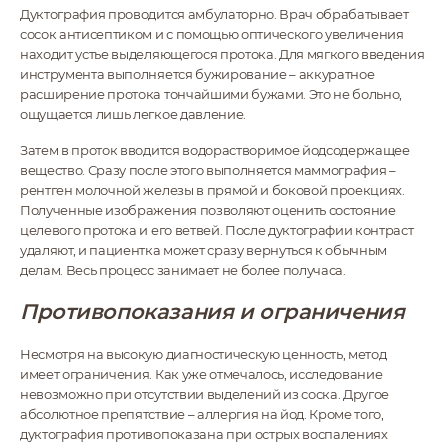
Дуктография проводится амбулаторно. Врач обрабатывает
сосок антисептиком и с помощью оптического увеличения
находит устье выделяющегося протока. Для мягкого введения
инструмента выполняется бужирование – аккуратное
расширение протока тончайшими бужами. Это не больно,
ощущается лишь легкое давление.
Затем в проток вводится водорастворимое йодсодержащее
вещество. Сразу после этого выполняется маммография –
рентген молочной железы в прямой и боковой проекциях.
Полученные изображения позволяют оценить состояние
целевого протока и его ветвей. После дуктографии контраст
удаляют, и пациентка может сразу вернуться к обычным
делам. Весь процесс занимает не более получаса.
Противопоказания и ограничения
Несмотря на высокую диагностическую ценность, метод
имеет ограничения. Как уже отмечалось, исследование
невозможно при отсутствии выделений из соска. Другое
абсолютное препятствие – аллергия на йод. Кроме того,
дуктография противопоказана при острых воспалениях