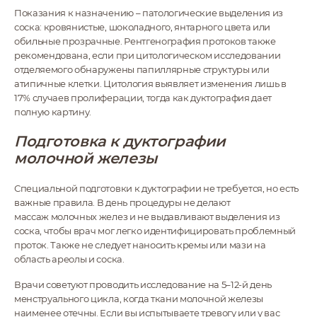
Показания к назначению – патологические выделения из
соска: кровянистые, шоколадного, янтарного цвета или
обильные прозрачные. Рентгенография протоков также
рекомендована, если при цитологическом исследовании
отделяемого обнаружены папиллярные структуры или
атипичные клетки. Цитология выявляет изменения лишь в
17% случаев пролиферации, тогда как дуктография дает
полную картину.
Подготовка к дуктографии
молочной железы
Специальной подготовки к дуктографии не требуется, но есть
важные правила. В день процедуры не делают
массаж молочных желез и не выдавливают выделения из
соска, чтобы врач мог легко идентифицировать проблемный
проток. Также не следует наносить кремы или мази на
область ареолы и соска.
Врачи советуют проводить исследование на 5–12-й день
менструального цикла, когда ткани молочной железы
наименее отечны. Если вы испытываете тревогу или у вас