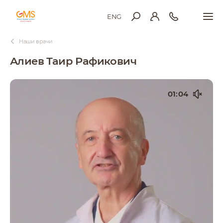
ENG
Наши врачи
Алиев Таир Рафикович
01:03