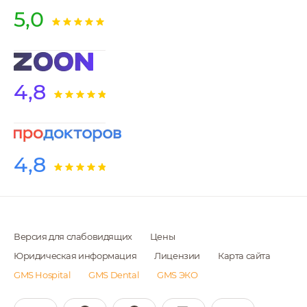
отделения грудной хирургии — головном
Специализация и
5,0
подразделении страны по проблемам
профессиональные навыки
пластической хирургии молочной железы
Увеличение груди: операции любой сложности, включая
повторные
4,8
Подтяжка молочных желез
Редукционная мамопластика
Реконструктивная хирургия молочных желез
4,8
Липофилинг молочных желез
Контурная пластика тела: брахиопластика,
феморопластика
Версия для слабовидящих
Цены
Все виды абдоминопластики
Юридическая информация
Лицензии
Карта сайта
Липоскульптура с применением самых современных
GMS Hospital
GMS Dental
GMS ЭКО
методик, включая ультразвуковые
Результаты работ: фотографии до и