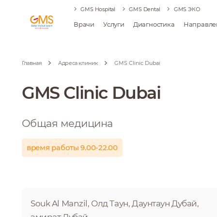
GMS Hospital
GMS Dental
GMS ЭКО
Врачи
Услуги
Диагностика
Направле
Главная
Адреса клиник
GMS Clinic Dubai
GMS Clinic Dubai
Общая медицина
время работы 9.00-22.00
Souk Al Manzil, Олд Таун, Даунтаун Дубай,