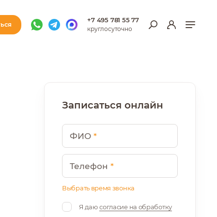
+7 495 781 55 77
ться
круглосуточно
Записаться онлайн
Ваше имя
ФИО
*
Ваш телефон
Телефон
*
Выбрать время звонка
С
До
Я даю
согласие на обработку
-
С
До