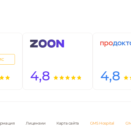
ИС
4,8
4,8
ормация
Лицензии
Карта сайта
GMS Hospital
GM